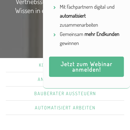
Vertriebsstrukturen und haben unser
Mit Fachpartnern digital und
Wissen in einem Tool gebündelt - den
automatisiert
leadtributor
zusammenarbeiten
Gemeinsam
mehr Endkunden
gewinnen
Jetzt zum Webinar
KONTAKTE VERWALTEN
anmelden!
ANFRAGEN BEARBEITEN
BAUBERATER AUSSTEUERN
AUTOMATISIERT ARBEITEN